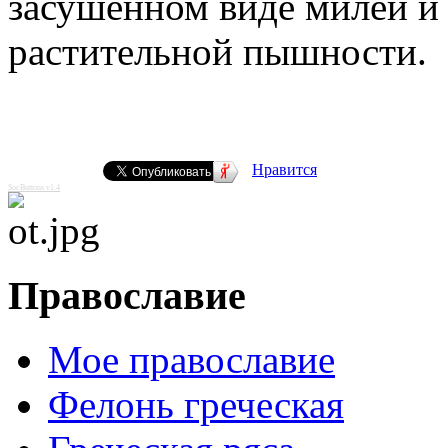
засушенном виде милей и 
растительной пышности.
Нравится
SocButtons v1.4
Православие
Мое православие
Фелонь греческая