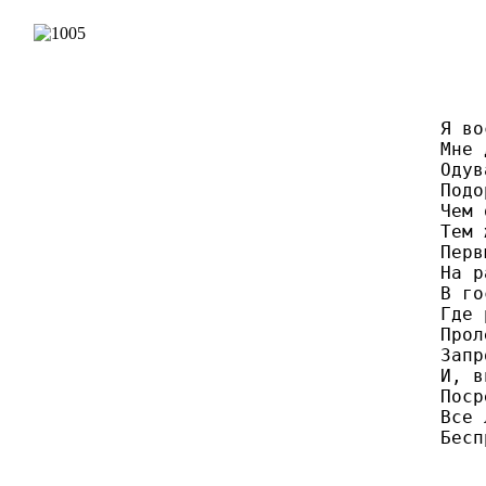
     Я во
     Мне 
     Одув
     Подо
     Чем 
     Тем 
     Перв
     На р
     В го
     Где 
     Прол
     Запр
     И, в
     Поср
     Все 
     Бесп