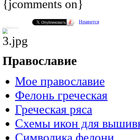
{jcomments on}
Нравится
SocButtons v1.4
Православие
Мое православие
Фелонь греческая
Греческая ряса
Схемы икон для вышив
Символика фелони