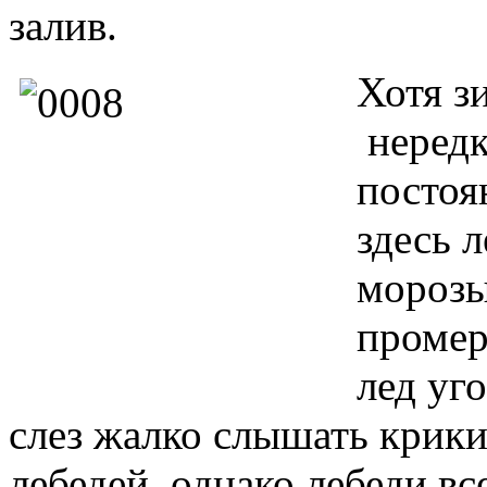
залив.
Хотя з
нередк
постоя
здесь 
морозы
промер
лед уго
слез жалко слышать крик
лебедей, однако лебеди вс