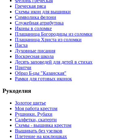
Фелонь греческая
Греческая ряса
Схемы икон для вышивки
Символика фелони
Служебная атрибутика
Иконы в соломке
Плащаница Богородицы из соломки
Плащаница Христа из соломки
Пасха
Духовные писания
Воскресная школа
Десять заповедей для детей в стихах
Притчи
Образ Б-цы "Казанская"
Рамки для готовых иконок
Рукоделия
Золотое шитье
Моя работа крестом
Рушники. Рубахи
Салфетки, скатерти
Схемы - вышивка крестом
Вышивать без узелков
Плетение на коклюшках