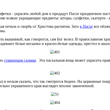
лфетки - украсять любой дом и придадут Пасхе праздничное наст
оме всякие укращающие предметы: шторы, салфетки, скатерти - в
ая печаль и скорбь от Христова распятия. Зато
к Пасхе
все облач
ова.
ь вышивкой, как говорится, сам Бог велел. В православном храм
надевают белые косынки и красно-белые одежды, престол и ан
 по
старинным схемам
. Эта пасхальная вещь может украсить пра
) и нельзя сказать, что так смотрится беднее. На церковные п
тельно украшенного края выглядит вполне законченной.