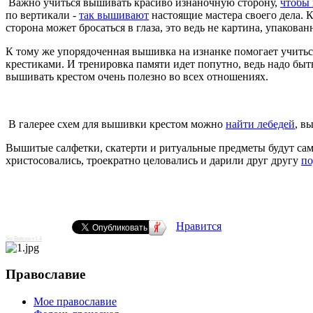
Важно учиться вышивать красиво изнаночную сторону,
чтобы 
по вертикали -
так вышивают
настоящие мастера своего дела. 
сторона может бросаться в глаза, это ведь не картина, упакован
К тому же упорядоченная вышивка на изнанке помогает учить
крестиками. И тренировка памяти идет попутно, ведь надо быть
вышивать крестом очень полезно во всех отношениях.
В галерее схем для вышивки крестом можно
найти лебедей
, в
Вышитые салфетки, скатерти и ритуальные предметы будут сам
христосовались, троекратно целовались и дарили друг другу
по
Нравится
SocButtons v1.4
Православие
Мое православие