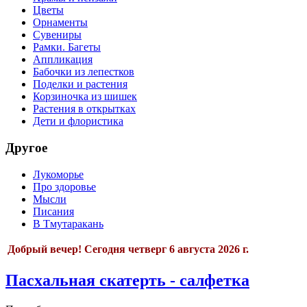
Цветы
Орнаменты
Сувениры
Рамки. Багеты
Аппликация
Бабочки из лепестков
Поделки и растения
Корзиночка из шишек
Растения в открытках
Дети и флористика
Другое
Лукоморье
Про здоровье
Мысли
Писания
В Тмутаракань
Добрый вечер!
Сегодня
четверг 6 августа 2026 г.
Пасхальная скатерть - салфетка