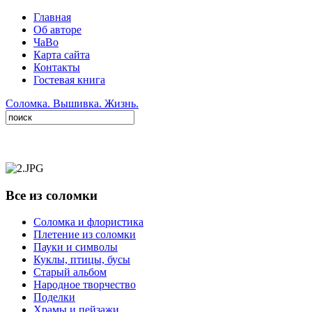
Главная
Об авторе
ЧаВо
Карта сайта
Контакты
Гостевая книга
Соломка. Вышивка. Жизнь.
Все из соломки
Соломка и флористика
Плетение из соломки
Пауки и символы
Куклы, птицы, бусы
Старый альбом
Народное творчество
Поделки
Храмы и пейзажи