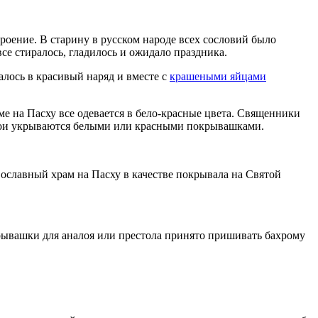
роение. В старину в русском народе всех сословий было
се стиралось, гладилось и ожидало праздника.
алось в красивый наряд и вместе с
крашеными яйцами
е на Пасху все одевается в бело-красные цвета. Священники
алои укрываются белыми или красными покрывашками.
вославный храм на Пасху в качестве покрывала на Святой
окрывашки для аналоя или престола принято пришивать бахрому