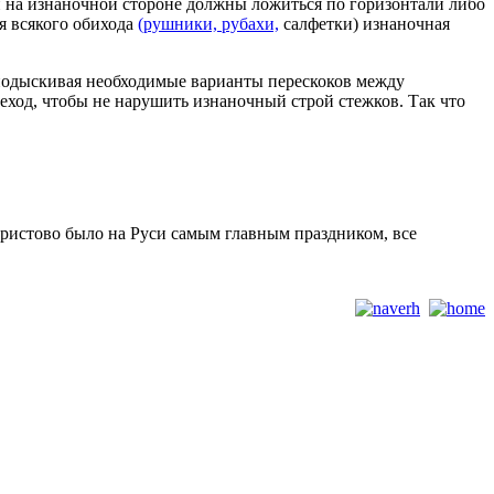
и на изнаночной стороне должны ложиться по горизонтали либо
ля всякого обихода
(рушники, рубахи,
салфетки) изнаночная
 подыскивая необходимые варианты перескоков между
реход, чтобы не нарушить изнаночный строй стежков. Так что
ристово было на Руси самым главным праздником, все