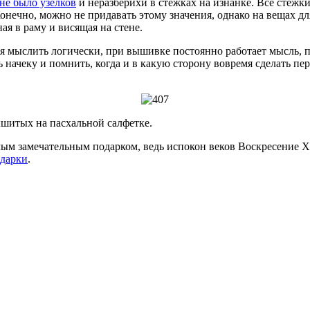
не было узелков
и неразберихи в стежках на изнанке. Все стежк
Конечно, можно не придавать этому значения, однако на вещах д
ная в раму и висящая на стене.
ся мыслить логически, при вышивке постоянно работает мысль,
 начеку и помнить, когда и в какую сторону вовремя сделать пе
ышитых на пасхальной салфетке.
ым замечательным подарком, ведь испокон веков Воскресение Х
дарки
.