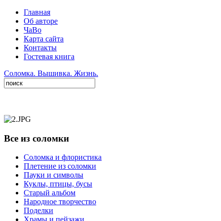
Главная
Об авторе
ЧаВо
Карта сайта
Контакты
Гостевая книга
Соломка. Вышивка. Жизнь.
Все из соломки
Соломка и флористика
Плетение из соломки
Пауки и символы
Куклы, птицы, бусы
Старый альбом
Народное творчество
Поделки
Храмы и пейзажи