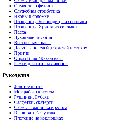
Схемы икон для вышивки
Символика фелони
Служебная атрибутика
Иконы в соломке
Плащаница Богородицы из соломки
Плащаница Христа из соломки
Пасха
Духовные писания
Воскресная школа
Десять заповедей для детей в стихах
Притчи
Образ Б-цы "Казанская"
Рамки для готовых иконок
Рукоделия
Золотое шитье
Моя работа крестом
Рушники. Рубахи
Салфетки, скатерти
Схемы - вышивка крестом
Вышивать без узелков
Плетение на коклюшках