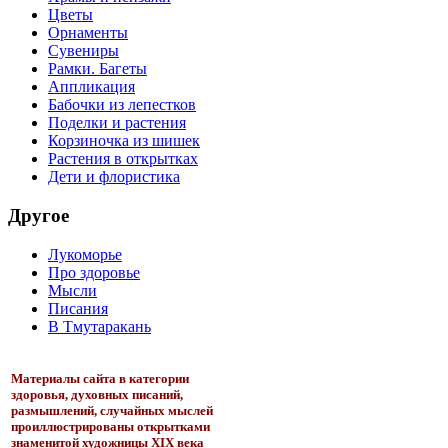
Цветы
Орнаменты
Сувениры
Рамки. Багеты
Аппликация
Бабочки из лепестков
Поделки и растения
Корзиночка из шишек
Растения в открытках
Дети и флористика
Другое
Лукоморье
Про здоровье
Мысли
Писания
В Тмутаракань
Материалы сайта в категории
здоровья, духовных писаний,
размышлений, случайных мыслей
проиллюстрированы открытками
знаменитой художницы XIX века