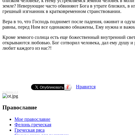
близком человеке, к Нему устремляемся земной человек в моли
земле? Неверующие часто обвиняют Бога в утрате близких, в их
грешный изгнанник в кратковременном странствовании.
Вера в то, что Господь поднимет после падения, оживит и одух
равны, перед Ним все одинаково обнажены, Ему нужна и важна т
Кроме земного солнца есть еще божественный внутренний свет 
открываются любовью. Бог сотворил человека, дал ему душу и 
любит каждого из нас?!
Нравится
SocButtons v1.4
Православие
Мое православие
Фелонь греческая
Греческая ряса