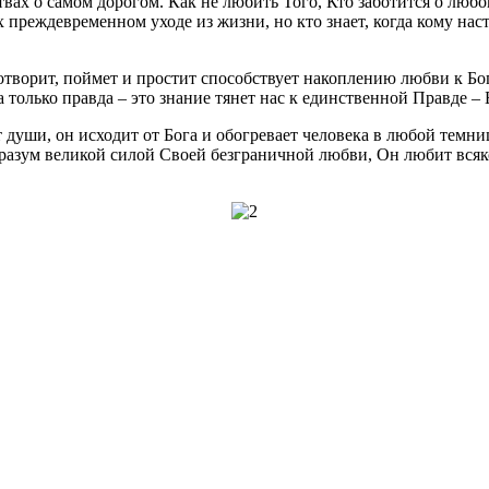
твах о самом дорогом. Как не любить Того, Кто заботится о лю
 преждевременном уходе из жизни, но кто знает, когда кому наст
отворит, поймет и простит способствует накоплению любви к Богу
олько правда – это знание тянет нас к единственной Правде – Б
души, он исходит от Бога и обогревает человека в любой темни
разум великой силой Своей безграничной любви, Он любит всяко