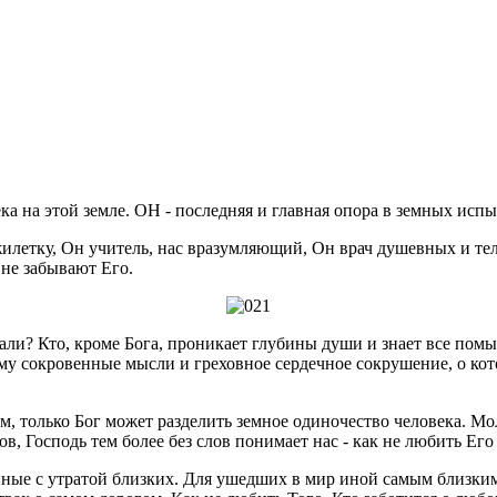
 на этой земле. ОН - последняя и главная опора в земных испыт
 жилетку, Он учитель, нас вразумляющий, Он врач душевных и 
 не забывают Его.
чали? Кто, кроме Бога, проникает глубины души и знает все пом
му сокровенные мысли и греховное сердечное сокрушение, о кот
м, только Бог может разделить земное одиночество человека. Мол
 Господь тем более без слов понимает нас - как не любить Его з
ные с утратой близких. Для ушедших в мир иной самым близким 