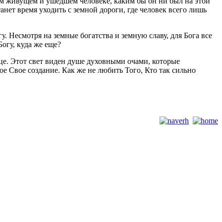
бом живущем и ушедшем человеке, каким бы он ни был на этой
анет время уходить с земной дороги, где человек всего лишь
. Несмотря на земные богатства и земную славу, для Бога все
огу, куда же еще?
це. Этот свет виден душе духовными очами, которые
е Свое создание. Как же не любить Того, Кто так сильно