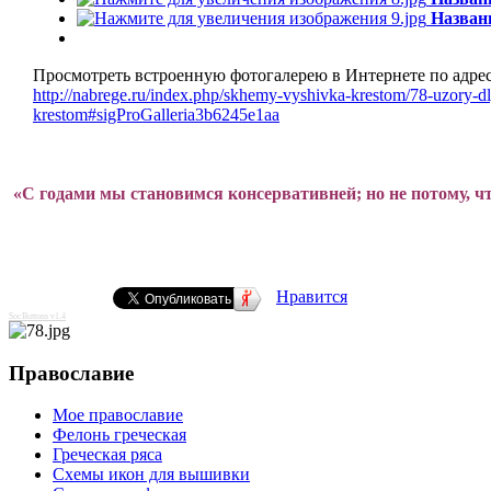
Назван
Просмотреть встроенную фотогалерею в Интернете по адрес
http://nabrege.ru/index.php/skhemy-vyshivka-krestom/78-uzory-dl
krestom#sigProGalleria3b6245e1aa
«С годами мы становимся консервативней; но не потому, чт
Нравится
SocButtons v1.4
Православие
Мое православие
Фелонь греческая
Греческая ряса
Схемы икон для вышивки