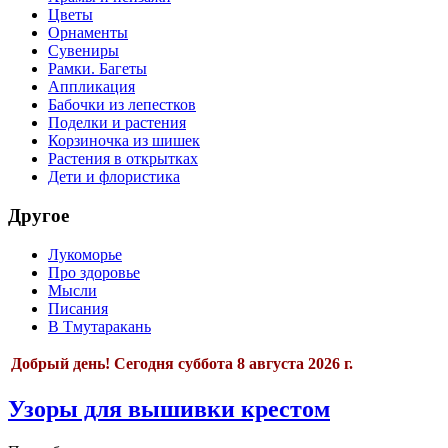
Цветы
Орнаменты
Сувениры
Рамки. Багеты
Аппликация
Бабочки из лепестков
Поделки и растения
Корзиночка из шишек
Растения в открытках
Дети и флористика
Другое
Лукоморье
Про здоровье
Мысли
Писания
В Тмутаракань
Добрый день!
Сегодня
суббота 8 августа 2026 г.
Узоры для вышивки крестом