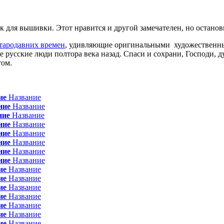
к для вышивки. Этот нравится и другой замечателен, но останов
тародавних времен
, удивляющие оригинальными художественн
ые русские люди полтора века назад. Спаси и сохрани, Господи,
том.
ие
Название
ние
Название
ние
Название
ние
Название
ние
Название
ние
Название
ние
Название
ние
Название
ие
Название
ие
Название
ие
Название
ие
Название
ие
Название
ие
Название
ие
Название