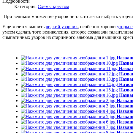
Подробности
Категория:
Схемы крестом
При великом множестве узоров не так-то легко выбрать узорчи
Еще хочется вышить
редкий узорчик
, особенно хороши
узоры с
умеем сделать того великолепия, которое создавали талантлив
симпатичных узоров из старинного альбома для вышивки крес
Назван
Назва
Назва
Назва
Назва
Назва
Назва
Назва
Назван
Назван
Назван
Назван
Назван
Назван
Назван