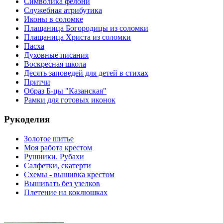
Символика фелони
Служебная атрибутика
Иконы в соломке
Плащаница Богородицы из соломки
Плащаница Христа из соломки
Пасха
Духовные писания
Воскресная школа
Десять заповедей для детей в стихах
Притчи
Образ Б-цы "Казанская"
Рамки для готовых иконок
Рукоделия
Золотое шитье
Моя работа крестом
Рушники. Рубахи
Салфетки, скатерти
Схемы - вышивка крестом
Вышивать без узелков
Плетение на коклюшках