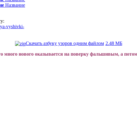
ие
Название
у:
ya-vyshivki-
Скачать азбуку узоров одним файлом
2.48 МБ
о много нового оказывается на поверку фальшивым, а потому