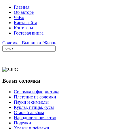
Главная
Об авторе
ЧаВо
Карта сайта
Контакты
Гостевая книга
Соломка. Вышивка. Жизнь.
Все из соломки
Соломка и флористика
Плетение из соломки
Пауки и символы
Куклы, птицы, бусы
Старый альбом
Народное творчество
Поделки
Храмы и пейзажи